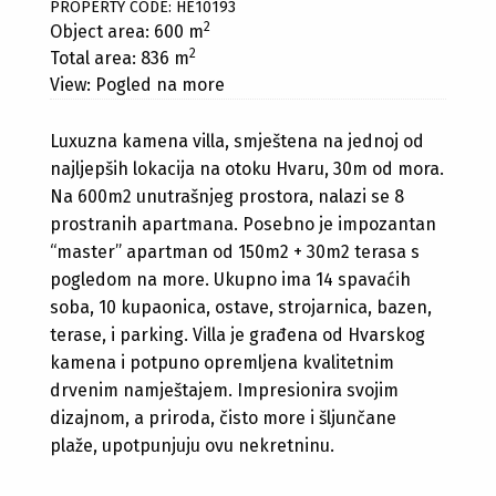
PROPERTY CODE: HE10193
2
Object area: 600 m
2
Total area: 836 m
View: Pogled na more
Luxuzna kamena villa, smještena na jednoj od
najljepših lokacija na otoku Hvaru, 30m od mora.
Na 600m2 unutrašnjeg prostora, nalazi se 8
prostranih apartmana. Posebno je impozantan
“master” apartman od 150m2 + 30m2 terasa s
pogledom na more. Ukupno ima 14 spavaćih
soba, 10 kupaonica, ostave, strojarnica, bazen,
terase, i parking. Villa je građena od Hvarskog
kamena i potpuno opremljena kvalitetnim
drvenim namještajem. Impresionira svojim
dizajnom, a priroda, čisto more i šljunčane
plaže, upotpunjuju ovu nekretninu.