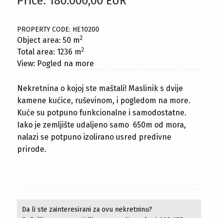
Price: 180.000,00 EUR
PROPERTY CODE: HE10200
2
Object area: 50 m
2
Total area: 1236 m
View: Pogled na more
Nekretnina o kojoj ste maštali! Maslinik s dvije
kamene kućice, ruševinom, i pogledom na more.
Kuće su potpuno funkcionalne i samodostatne.
Iako je zemljište udaljeno samo 650m od mora,
nalazi se potpuno izolirano usred predivne
prirode.
Da li ste zainteresirani za ovu nekretninu?