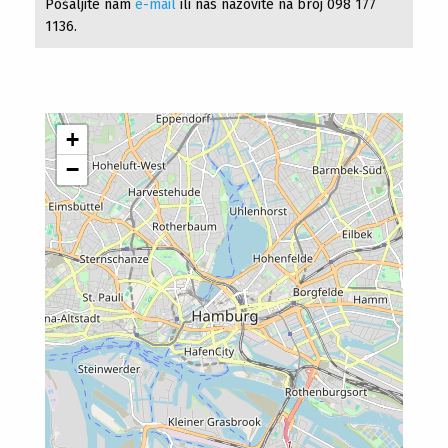
Pošaljite nam
e-mail
ili nas nazovite na broj 098 177
1136.
+
−