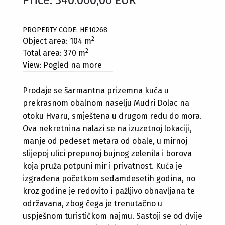
Price: 340.000,00 EUR
PROPERTY CODE: HE10268
2
Object area: 104 m
2
Total area: 370 m
View: Pogled na more
Prodaje se šarmantna prizemna kuća u
prekrasnom obalnom naselju Mudri Dolac na
otoku Hvaru, smještena u drugom redu do mora.
Ova nekretnina nalazi se na izuzetnoj lokaciji,
manje od pedeset metara od obale, u mirnoj
slijepoj ulici prepunoj bujnog zelenila i borova
koja pruža potpuni mir i privatnost. Kuća je
izgrađena početkom sedamdesetih godina, no
kroz godine je redovito i pažljivo obnavljana te
održavana, zbog čega je trenutačno u
uspješnom turističkom najmu. Sastoji se od dvije